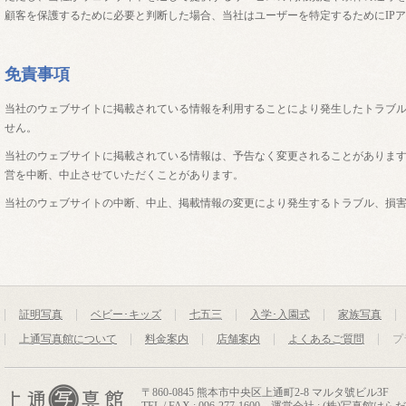
顧客を保護するために必要と判断した場合、当社はユーザーを特定するためにIP
免責事項
当社のウェブサイトに掲載されている情報を利用することにより発生したトラブ
せん。
当社のウェブサイトに掲載されている情報は、予告なく変更されることがありま
営を中断、中止させていただくことがあります。
当社のウェブサイトの中断、中止、掲載情報の変更により発生するトラブル、損
証明写真
ベビー･キッズ
七五三
入学･入園式
家族写真
上通写真館について
料金案内
店舗案内
よくあるご質問
プ
〒860-0845 熊本市中央区上通町2-8 マルタ號ビル3F