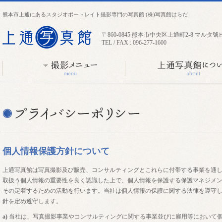
熊本市上通にあるスタジオポートレイト撮影専門の写真館 (株)写真館はらだ
〒860-0845 熊本市中央区上通町2-8 マルタ號
TEL / FAX : 096-277-1600
個人情報保護方針について
上通写真館
上通写真館は写真撮影及び販売、コンサルティングとこれらに付帯する事業を通
取扱う個人情報の重要性を良く認識した上で、個人情報を保護する保護マネジメン
その定着するための活動を行います。当社は個人情報の保護に関する法律を遵守
針を定め遵守します。
a)
当社は、写真撮影事業やコンサルティングに関する事業並びに雇用等において