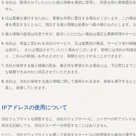
3.
当社は、取得させていただいた個人情報を適切に管理し、同意を得た業務委託
せん。
4.
社は業務を遂行するために、業務を外部に委託する場合がございます。この場
者を選定するとともに、預託する個人情報は必要かつ最小限のものとします。
5.
個人情報の提供は任意ですが、提示いただけない場合は適正な業務管理やサー
6.
当社は、有益と思われる当社のサービス、又は提携先の商品、サービス等の情
は送付し、 または電話させていただく場合がございます。皆様には当社が別途
り、これらの取扱いを中止させたり、再開させたりすることができます。
7.
当社が保有する個人情報の照会、修正等を希望される場合には、下記窓口まで
な範囲ですみやかに対応させていただきます。
8.
当社は、当社が保有する個人情報に関して適用される法令、規範を遵守すると
直し、改善していきます。
IPアドレスの使用について
当社ウェブサイトを閲覧すると、当社のウェブサーバに、ユーザーのIPアドレス
状況を記録しても、当社がユーザーを特定することはありません。
ただし、当社がウェブサイトを通じて提供するサービスの利用規定や条件の遵守