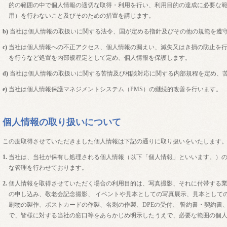
的の範囲の中で個人情報の適切な取得・利用を行い、利用目的の達成に必要な
用）を行わないこと及びそのための措置を講じます。
b)
当社は個人情報の取扱いに関する法令、国が定める指針及びその他の規範を遵
c)
当社は個人情報への不正アクセス、個人情報の漏えい、滅失又はき損の防止を
を行うなど処置を内部規程定として定め、個人情報を保護します。
d)
当社は個人情報の取扱いに関する苦情及び相談対応に関する内部規程を定め、
e)
当社は個人情報保護マネジメントシステム（PMS）の継続的改善を行います。
個人情報の取り扱いについて
この度取得させていただきました個人情報は下記の通りに取り扱いをいたします
1.
当社は、当社が保有し処理される個人情報（以下「個人情報」といいます。）
な管理を行わせております。
2.
個人情報を取得させていただく場合の利用目的は、写真撮影、それに付帯する
の申し込み、敬老会記念撮影、 イベントや見本としての写真展示、見本として
刷物の製作、ポストカードの作製、名刺の作製、DPEの受付、 誓約書・契約書
で、皆様に対する当社の窓口等をあらかじめ明示したうえで、必要な範囲の個